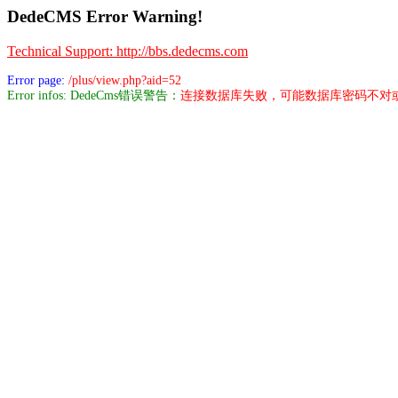
DedeCMS Error Warning!
Technical Support: http://bbs.dedecms.com
Error page:
/plus/view.php?aid=52
Error infos: DedeCms错误警告：
连接数据库失败，可能数据库密码不对